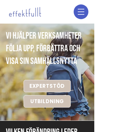
Vi hjälper verksamheter
FÖLJA UPP, förbättra och
VISA sin SAMHÄLLSNYTTA
EXPERTSTÖD
UTBILDNING