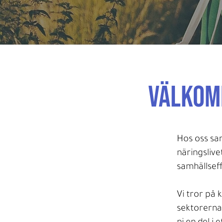
Välkom
Hos oss sam
näringsliv
samhällsef
Vi tror på 
sektorerna