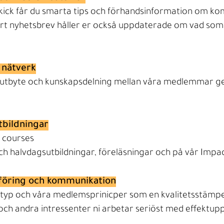
ick får du smarta tips och förhandsinformation om ko
Vårt nyhetsbrev håller er också uppdaterade om vad so
 nätverk
ör utbyte och kunskapsdelning mellan våra medlemmar g
tbildningar
 courses
ch halvdagsutbildningar, föreläsningar och på vår Impac
föring och kommunikation​
p och våra medlemsprinicper som en kvalitetsstämpel 
och andra intressenter ni arbetar seriöst med effektupp