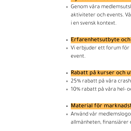
​Genom våra medlemsutsk
aktiviteter och events. 
i en svensk kontext.
Erfarenhetsutbyte och
Vi erbjuder ett forum f
event.
Rabatt på kurser och u
25% rabatt på våra crash
10% rabatt på våra hel- o
Material för marknads
Använd vår medlemslogoty
allmänheten, finansiärer 