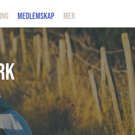
ING
MEDLEMSKAP
Mer
rk
t