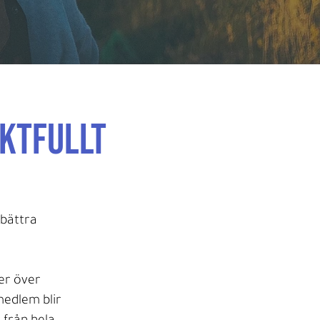
ktfullt
rbättra
ter över
medlem blir