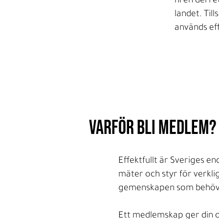
ni en del i
landet. Ti
används eff
Varför BLI MEDLEM?
Effektfullt är Sveriges e
mäter och styr för verkl
gemenskapen som behövs 
Ett medlemskap ger din org