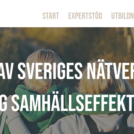
START
EXPERTSTÖD
UTBILDN
 av Sveriges nätve
ig samhällseffek