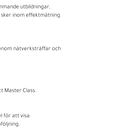
mmande utbildningar,
m sker inom effektmätning
enom nätverksträffar och
t Master Class. ​
för att visa
följning.