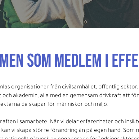
men som medlem i Effe
las organisationer från civilsamhället, offentlig sektor,
et och akademin, alla med en gemensam drivkraft att fö
fekterna de skapar för människor och miljö.
kraften i samarbete. När vi delar erfarenheter och insik
 kan vi skapa större förändring än på egen hand. Som 