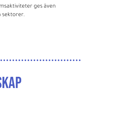
emsaktiviteter ges även
 sektorer.
skap