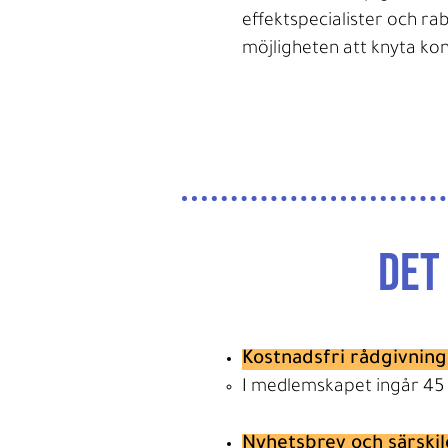
effektspecialister och r
möjligheten att knyta ko
det
Kostnadsfri rådgivning
​I medlemskapet ingår 45
Nyhetsbrev och särski