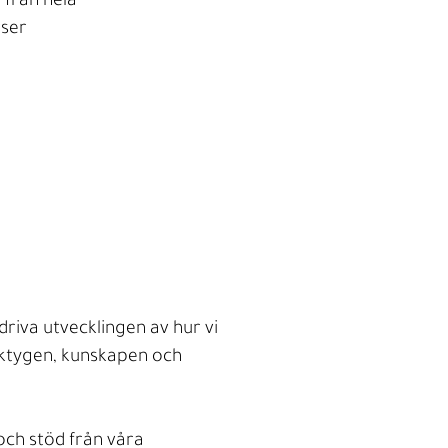
 från hela
rser
riva utvecklingen av hur vi
rktygen, kunskapen och
 och stöd från våra