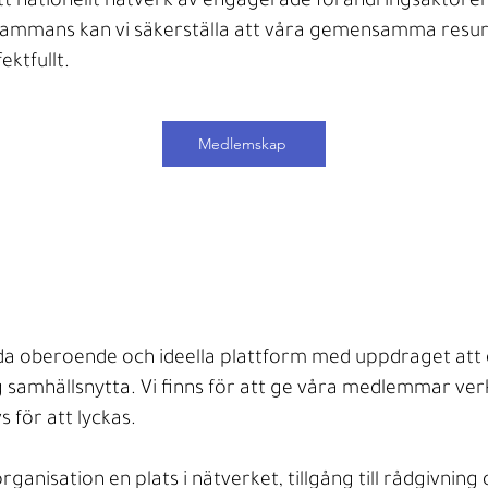
 ett nationellt nätverk av engagerade förändringsaktörer
llsammans kan vi säkerställa att våra gemensamma resu
ektfullt.
Medlemskap
nda oberoende och ideella plattform med uppdraget att d
ig samhällsnytta. Vi finns för att ge våra medlemmar ve
för att lyckas.
anisation en plats i nätverket, tillgång till rådgivning