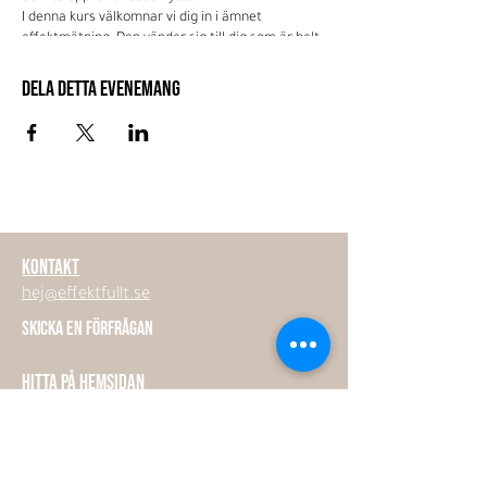
I denna kurs välkomnar vi dig in i ämnet
effektmätning. Den vänder sig till dig som är helt
ny inom området och som bättre vill förstå vad
effektmätning är och vad vi kan vinna på att mäta
Dela detta evenemang
effekt.
Kursen är kostnadsfri.
Observera att du inte behöver gå denna kurs för
att deltaga i våra andra kurser. Genom att
anmäla dig till denna kurs godkänner du att
Effektfullt skickar dig sitt nyhetsbrev.
KONTAKT
hej@effektfullt.se
SKICKA EN FÖRFRÅGAN
HITTA PÅ HEMSIDAN
UTBILDNINGAR
EXPERTSTÖD
MEDLEMSKAP