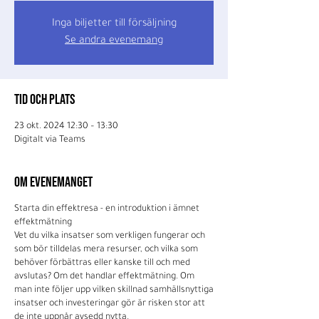
Inga biljetter till försäljning
Se andra evenemang
Tid och plats
23 okt. 2024 12:30 – 13:30
Digitalt via Teams
Om evenemanget
Starta din effektresa - en introduktion i ämnet
effektmätning
Vet du vilka insatser som verkligen fungerar och
som bör tilldelas mera resurser, och vilka som
behöver förbättras eller kanske till och med
avslutas? Om det handlar effektmätning. Om
man inte följer upp vilken skillnad samhällsnyttiga
insatser och investeringar gör är risken stor att
de inte uppnår avsedd nytta.